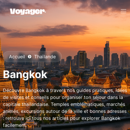
Accueil
Thaïlande
Bangkok
Découvre Bangkok à travers nos guides pratiques, idées
de visites et conseils pour organiser ton séjour dans la
capitale thaïlandaise. Temples emblématiques, marchés
animés, excursions autour de la ville et bonnes adresses
: retrouve ici tous nos articles pour explorer Bangkok
facilement.